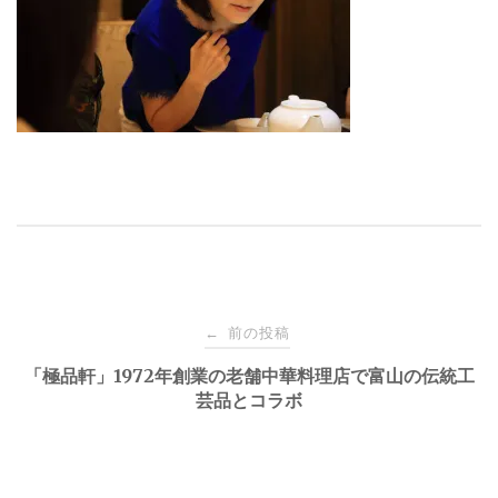
投
前の投稿
←
稿
「極品軒」1972年創業の老舗中華料理店で富山の伝統工
芸品とコラボ
ナ