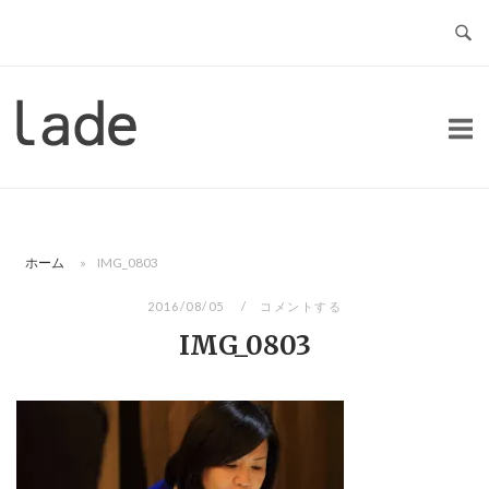
コ
ン
テ
ン
ホ
ツ
ー
へ
ム
ス
キ
ッ
ホーム
»
IMG_0803
プ
2016/08/05
コメントする
IMG_0803