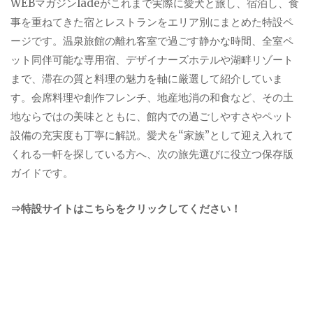
WEBマガジンladeがこれまで実際に愛犬と旅し、宿泊し、食
事を重ねてきた宿とレストランをエリア別にまとめた特設ペ
ージです。温泉旅館の離れ客室で過ごす静かな時間、全室ペ
ット同伴可能な専用宿、デザイナーズホテルや湖畔リゾート
まで、滞在の質と料理の魅力を軸に厳選して紹介していま
す。会席料理や創作フレンチ、地産地消の和食など、その土
地ならではの美味とともに、館内での過ごしやすさやペット
設備の充実度も丁寧に解説。愛犬を“家族”として迎え入れて
くれる一軒を探している方へ、次の旅先選びに役立つ保存版
ガイドです。
⇒特設サイトはこちらをクリックしてください！