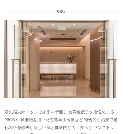
9RU
最先端人間ドックで未来を予測し 長寿遺伝子を活性化する
NMNや 幹細胞を用いた先進再生医療など 複合的な治療で老
化因子を除去し美しい肌と健康的なカラダへと ワンストッ