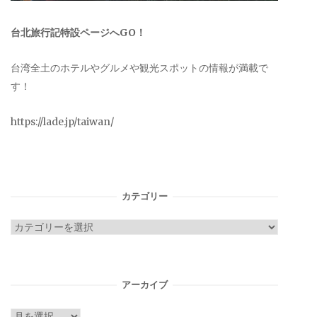
台北旅行記特設ページへGO！
台湾全土のホテルやグルメや観光スポットの情報が満載で
す！
https://lade.jp/taiwan/
カテゴリー
カ
テ
ゴ
リ
アーカイブ
ー
ア