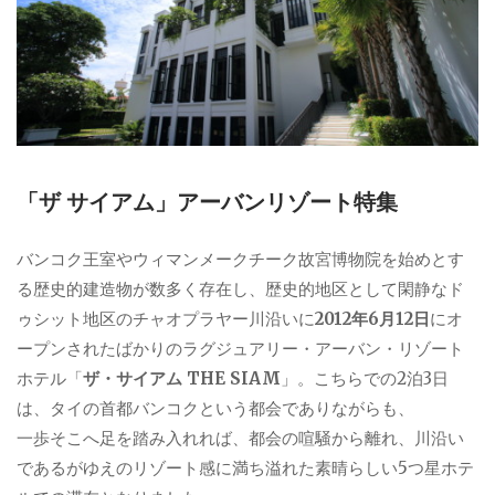
「ザ サイアム」アーバンリゾート特集
バンコク王室やウィマンメークチーク故宮博物院を始めとす
る歴史的建造物が数多く存在し、歴史的地区として閑静なド
ゥシット地区のチャオプラヤー川沿いに
2012年6月12日
にオ
ープンされたばかりのラグジュアリー・アーバン・リゾート
ホテル「
ザ・サイアム THE SIAM
」。こちらでの2泊3日
は、タイの首都バンコクという都会でありながらも、
一歩そこへ足を踏み入れれば、都会の喧騒から離れ、川沿い
であるがゆえのリゾート感に満ち溢れた素晴らしい5つ星ホテ