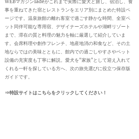
WEBマガジンladeがこれまで実際に愛犬と旅し、宿泊し、食
事を重ねてきた宿とレストランをエリア別にまとめた特設ペ
ージです。温泉旅館の離れ客室で過ごす静かな時間、全室ペ
ット同伴可能な専用宿、デザイナーズホテルや湖畔リゾート
まで、滞在の質と料理の魅力を軸に厳選して紹介していま
す。会席料理や創作フレンチ、地産地消の和食など、その土
地ならではの美味とともに、館内での過ごしやすさやペット
設備の充実度も丁寧に解説。愛犬を“家族”として迎え入れて
くれる一軒を探している方へ、次の旅先選びに役立つ保存版
ガイドです。
⇒特設サイトはこちらをクリックしてください！