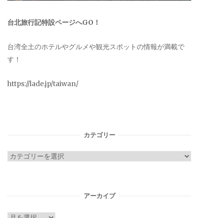
台北旅行記特設ページへGO！
台湾全土のホテルやグルメや観光スポットの情報が満載で
す！
https://lade.jp/taiwan/
カテゴリー
カ
テ
ゴ
リ
アーカイブ
ー
ア