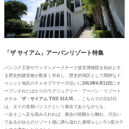
「ザ サイアム」アーバンリゾート特集
バンコク王室やウィマンメークチーク故宮博物院を始めとす
る歴史的建造物が数多く存在し、歴史的地区として閑静なド
ゥシット地区のチャオプラヤー川沿いに
2012年6月12日
にオ
ープンされたばかりのラグジュアリー・アーバン・リゾート
ホテル「
ザ・サイアム THE SIAM
」。こちらでの2泊3日
は、タイの首都バンコクという都会でありながらも、
一歩そこへ足を踏み入れれば、都会の喧騒から離れ、川沿い
であるがゆえのリゾート感に満ち溢れた素晴らしい5つ星ホテ