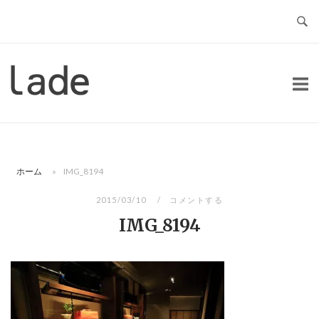
コ
ン
テ
ン
ホ
ツ
ー
へ
ム
ス
キ
ッ
ホーム
»
IMG_8194
プ
2015/03/10
コメントする
IMG_8194