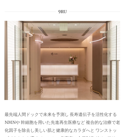
9RU
最先端人間ドックで未来を予測し 長寿遺伝子を活性化する
NMNや 幹細胞を用いた先進再生医療など 複合的な治療で老
化因子を除去し美しい肌と健康的なカラダへと ワンストッ