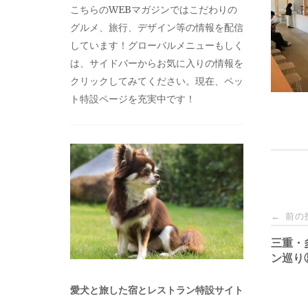
こちらのWEBマガジンではこだわりの
グルメ、旅行、デザイン等の情報を配信
しています！グローバルメニューもしく
は、サイドバーからお気に入りの情報を
クリックしてみてください。現在、ペッ
ト特設ページを充実中です！
投
前の
←
稿
三重・
ン巡り
ナ
愛犬と旅した宿とレストラン特設サイト