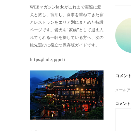
ビ
WEBマガジンladeがこれまで実際に愛
犬と旅し、宿泊し、食事を重ねてきた宿
ゲ
とレストランをエリア別にまとめた特設
ページです。愛犬を“家族”として迎え入
ー
れてくれる一軒を探している方へ、次の
旅先選びに役立つ保存版ガイドです。
シ
https://lade.jp/pet/
ョ
コメン
ン
メールア
コメン