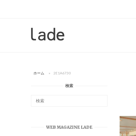
コ
ン
テ
ン
ホ
ツ
ー
へ
ム
ス
キ
ッ
ホーム
»
2E1A6730
プ
検索
WEB MAGAZINE LADE