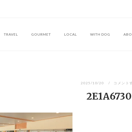
TRAVEL
GOURMET
LOCAL
WITH DOG
ABO
2025/10/20
コメント
2E1A6730