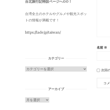
台北旅行記特設ページへGO！
台湾全土のホテルやグルメや観光スポッ
トの情報が満載です！
https://lade.jp/taiwan/
名前
※
カテゴリー
カ
次回
テ
ゴ
リ
アーカイブ
ー
ア
ー