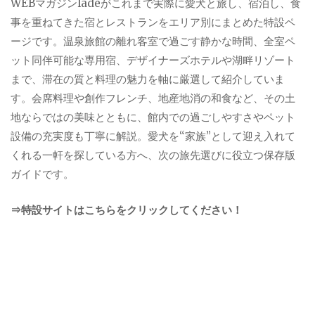
WEBマガジンladeがこれまで実際に愛犬と旅し、宿泊し、食
事を重ねてきた宿とレストランをエリア別にまとめた特設ペ
ージです。温泉旅館の離れ客室で過ごす静かな時間、全室ペ
ット同伴可能な専用宿、デザイナーズホテルや湖畔リゾート
まで、滞在の質と料理の魅力を軸に厳選して紹介していま
す。会席料理や創作フレンチ、地産地消の和食など、その土
地ならではの美味とともに、館内での過ごしやすさやペット
設備の充実度も丁寧に解説。愛犬を“家族”として迎え入れて
くれる一軒を探している方へ、次の旅先選びに役立つ保存版
ガイドです。
⇒特設サイトはこちらをクリックしてください！