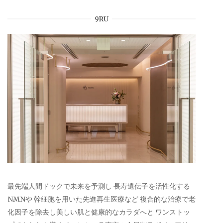
9RU
最先端人間ドックで未来を予測し 長寿遺伝子を活性化する
NMNや 幹細胞を用いた先進再生医療など 複合的な治療で老
化因子を除去し美しい肌と健康的なカラダへと ワンストッ