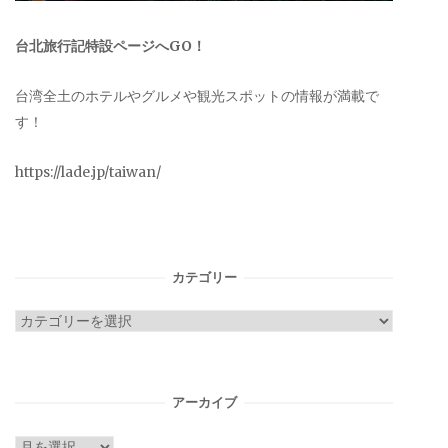
台北旅行記特設ページへGO！
台湾全土のホテルやグルメや観光スポットの情報が満載で
す！
https://lade.jp/taiwan/
カテゴリー
カ
テ
ゴ
リ
アーカイブ
ー
ア