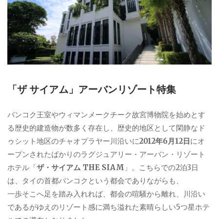
「ザ サイアム」アーバンリゾート特集
バンコク王室やウィマンメークチーク故宮博物院を始めとす
る歴史的建造物が数多く存在し、歴史的地区として閑静なド
ゥシット地区のチャオプラヤー川沿いに
2012年6月12日
にオ
ープンされたばかりのラグジュアリー・アーバン・リゾート
ホテル「
ザ・サイアム THE SIAM
」。こちらでの2泊3日
は、タイの首都バンコクという都会でありながらも、
一歩そこへ足を踏み入れれば、都会の喧騒から離れ、川沿い
であるがゆえのリゾート感に満ち溢れた素晴らしい5つ星ホテ