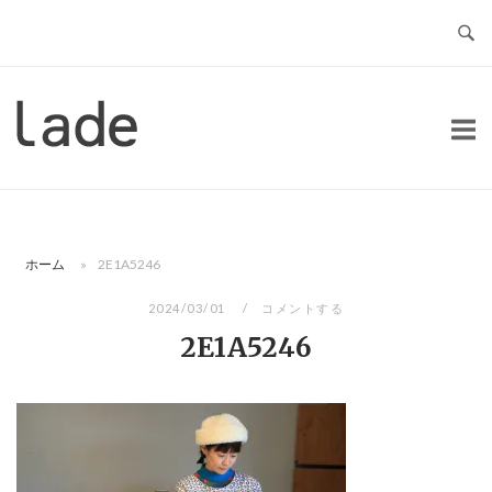
コ
ン
テ
ン
ホ
ツ
ー
へ
ム
ス
キ
ッ
ホーム
»
2E1A5246
プ
2024/03/01
コメントする
2E1A5246