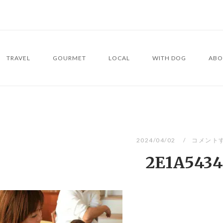
TRAVEL
GOURMET
LOCAL
WITH DOG
ABO
2024/04/02
コメント
2E1A5434