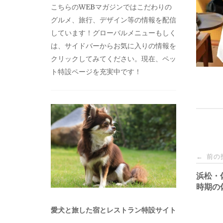
こちらのWEBマガジンではこだわりの
グルメ、旅行、デザイン等の情報を配信
しています！グローバルメニューもしく
は、サイドバーからお気に入りの情報を
クリックしてみてください。現在、ペッ
ト特設ページを充実中です！
投
前の
←
稿
浜松・
時期の
ナ
愛犬と旅した宿とレストラン特設サイト