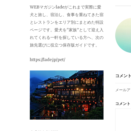
ビ
WEBマガジンladeがこれまで実際に愛
犬と旅し、宿泊し、食事を重ねてきた宿
ゲ
とレストランをエリア別にまとめた特設
ページです。愛犬を“家族”として迎え入
ー
れてくれる一軒を探している方へ、次の
旅先選びに役立つ保存版ガイドです。
シ
https://lade.jp/pet/
ョ
コメン
ン
メールア
コメン