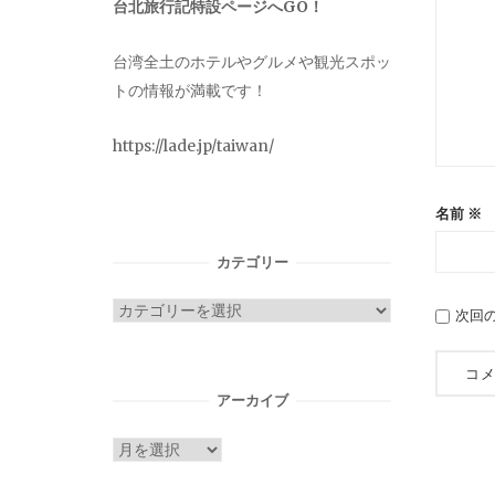
台北旅行記特設ページへGO！
台湾全土のホテルやグルメや観光スポッ
トの情報が満載です！
https://lade.jp/taiwan/
名前
※
カテゴリー
カ
次回
テ
ゴ
リ
アーカイブ
ー
ア
ー