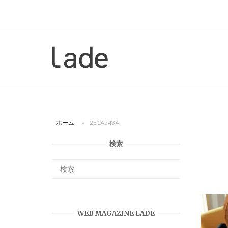
コ
ン
テ
ン
ホ
ツ
ー
へ
ム
ス
キ
ッ
ホーム
»
2E1A5434
プ
検索
WEB MAGAZINE LADE