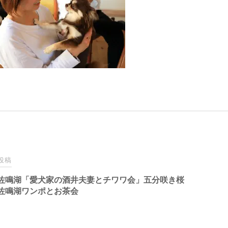
投稿
佐鳴湖「愛犬家の酒井夫妻とチワワ会」五分咲き桜
佐鳴湖ワンポとお茶会