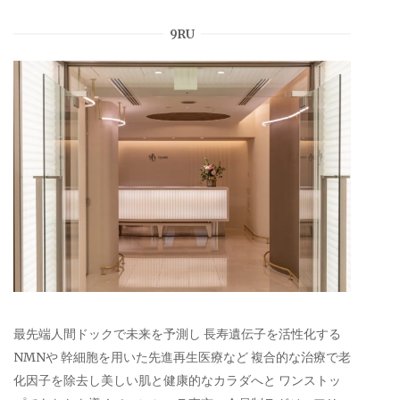
9RU
最先端人間ドックで未来を予測し 長寿遺伝子を活性化する
NMNや 幹細胞を用いた先進再生医療など 複合的な治療で老
化因子を除去し美しい肌と健康的なカラダへと ワンストッ