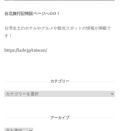
台北旅行記特設ページへGO！
台湾全土のホテルやグルメや観光スポットの情報が満載で
す！
https://lade.jp/taiwan/
カテゴリー
カ
テ
ゴ
リ
アーカイブ
ー
ア