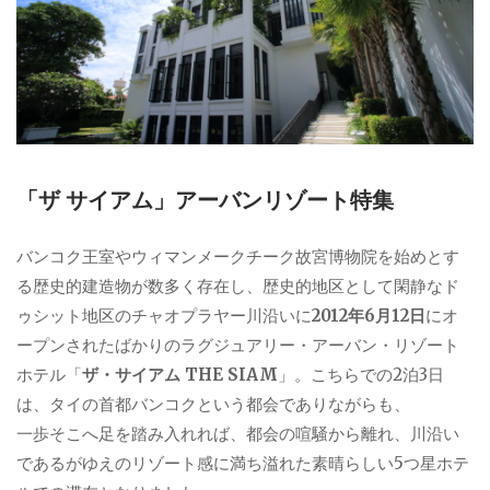
「ザ サイアム」アーバンリゾート特集
バンコク王室やウィマンメークチーク故宮博物院を始めとす
る歴史的建造物が数多く存在し、歴史的地区として閑静なド
ゥシット地区のチャオプラヤー川沿いに
2012年6月12日
にオ
ープンされたばかりのラグジュアリー・アーバン・リゾート
ホテル「
ザ・サイアム THE SIAM
」。こちらでの2泊3日
は、タイの首都バンコクという都会でありながらも、
一歩そこへ足を踏み入れれば、都会の喧騒から離れ、川沿い
であるがゆえのリゾート感に満ち溢れた素晴らしい5つ星ホテ