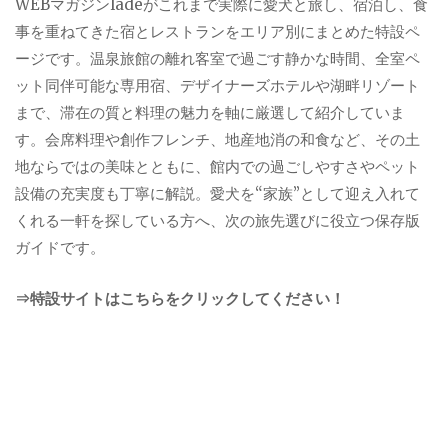
WEBマガジンladeがこれまで実際に愛犬と旅し、宿泊し、食
事を重ねてきた宿とレストランをエリア別にまとめた特設ペ
ージです。温泉旅館の離れ客室で過ごす静かな時間、全室ペ
ット同伴可能な専用宿、デザイナーズホテルや湖畔リゾート
まで、滞在の質と料理の魅力を軸に厳選して紹介していま
す。会席料理や創作フレンチ、地産地消の和食など、その土
地ならではの美味とともに、館内での過ごしやすさやペット
設備の充実度も丁寧に解説。愛犬を“家族”として迎え入れて
くれる一軒を探している方へ、次の旅先選びに役立つ保存版
ガイドです。
⇒特設サイトはこちらをクリックしてください！