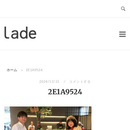
コ
ン
テ
ン
ホ
ツ
ー
へ
ム
ス
キ
ッ
ホーム
»
2E1A9524
プ
2024/12/21
コメントする
2E1A9524