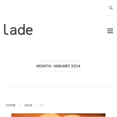
Skip
to
content
Home
MONTH:
JANUARY 2014
HOME
»
2014
»
01