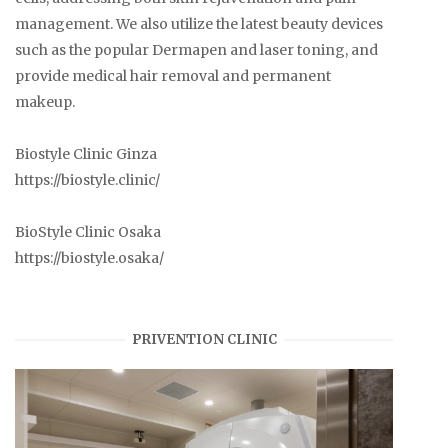
management. We also utilize the latest beauty devices
such as the popular Dermapen and laser toning, and
provide medical hair removal and permanent
makeup.
Biostyle Clinic Ginza
https://biostyle.clinic/
BioStyle Clinic Osaka
https://biostyle.osaka/
PRIVENTION CLINIC