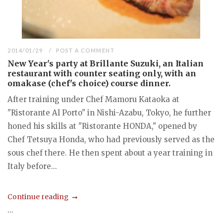
2014/01/29
POST A COMMENT
New Year's party at Brillante Suzuki, an Italian
restaurant with counter seating only, with an
omakase (chef's choice) course dinner.
After training under Chef Mamoru Kataoka at
"Ristorante Al Porto" in Nishi-Azabu, Tokyo, he further
honed his skills at "Ristorante HONDA," opened by
Chef Tetsuya Honda, who had previously served as the
sous chef there. He then spent about a year training in
Italy before...
Continue reading
...