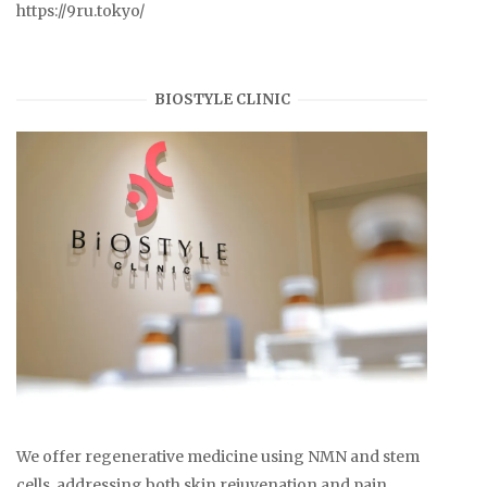
https://9ru.tokyo/
BIOSTYLE CLINIC
We offer regenerative medicine using NMN and stem
cells, addressing both skin rejuvenation and pain