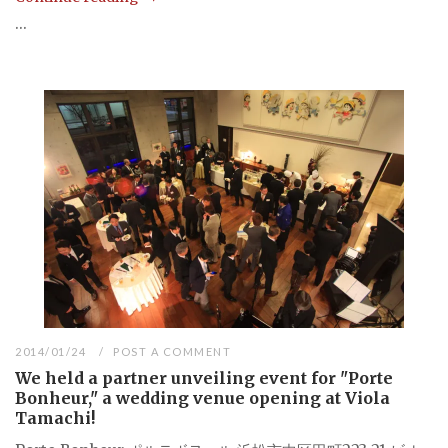
...
2014/01/24
POST A COMMENT
We held a partner unveiling event for "Porte
Bonheur," a wedding venue opening at Viola
Tamachi!