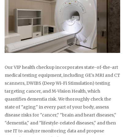
Our VIP health checkup incorporates state-of-the-art
medical testing equipment, including GE's MRI and CT
scanners, DWIBS (Deep Wi-Fi Stimulation) testing
targeting cancer, and M-Vision Health, which
quantifies dementia risk. We thoroughly check the
state of "aging" in every part of your body, assess
disease risks for "cancer," "brain and heart diseases,"
"dementia," and "lifestyle-related diseases," and then
use IT to analyze monitoring data and propose